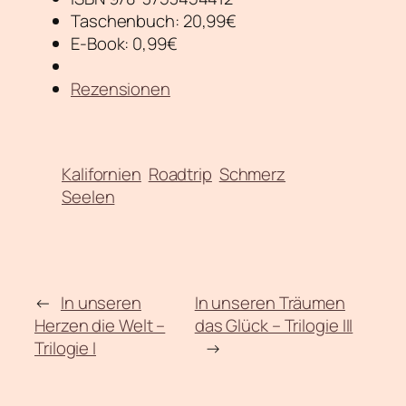
Taschenbuch: 20,99€
E-Book: 0,99€
Rezensionen
Kalifornien
Roadtrip
Schmerz
Seelen
←
In unseren
In unseren Träumen
Herzen die Welt –
das Glück – Trilogie III
Trilogie I
→